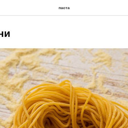
паста
ни